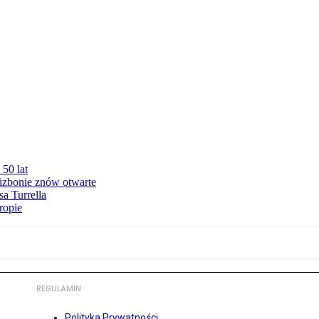
50 lat
izbonie znów otwarte
sa Turrella
ropie
REGULAMIN
Polityka Prywatności