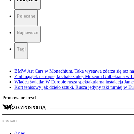
Polecane
Najnowsze
Tagi
BMW Art Cars w Monachium. Taka wystawa zdarza się raz na 
Zbił majątek na ropie, kochał sztukę. Muzeum Gulbekiana w L
Władca światła: W Europie rusza spektakularna instalacja Jame
Kort tenisowy jak dzieło sztuki. Rusza jedyny taki turniej w Eu
Promowane treści
KONTAKT
O nas