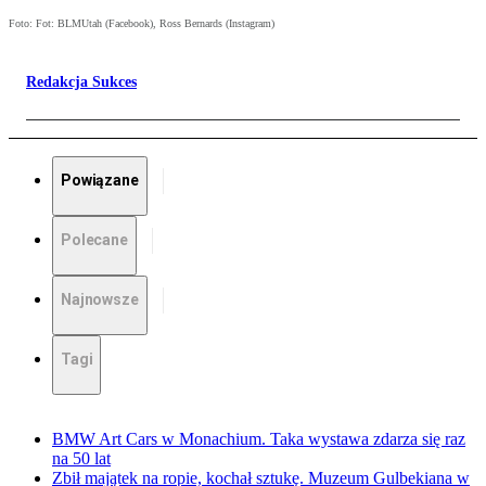
Foto: Fot: BLMUtah (Facebook), Ross Bernards (Instagram)
Redakcja Sukces
Powiązane
Polecane
Najnowsze
Tagi
BMW Art Cars w Monachium. Taka wystawa zdarza się raz
na 50 lat
Zbił majątek na ropie, kochał sztukę. Muzeum Gulbekiana w