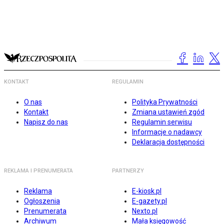
KONTAKT
REGULAMIN
O nas
Polityka Prywatności
Kontakt
Zmiana ustawień zgód
Napisz do nas
Regulamin serwisu
Informacje o nadawcy
Deklaracja dostępności
REKLAMA I PRENUMERATA
PARTNERZY
Reklama
E-kiosk.pl
Ogłoszenia
E-gazety.pl
Prenumerata
Nexto.pl
Archiwum
Mała księgowość