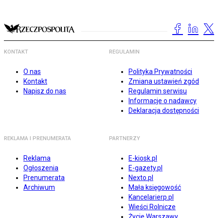
KONTAKT
REGULAMIN
O nas
Polityka Prywatności
Kontakt
Zmiana ustawień zgód
Napisz do nas
Regulamin serwisu
Informacje o nadawcy
Deklaracja dostępności
REKLAMA I PRENUMERATA
PARTNERZY
Reklama
E-kiosk.pl
Ogłoszenia
E-gazety.pl
Prenumerata
Nexto.pl
Archiwum
Mała księgowość
Kancelarierp.pl
Wieści Rolnicze
Życie Warszawy