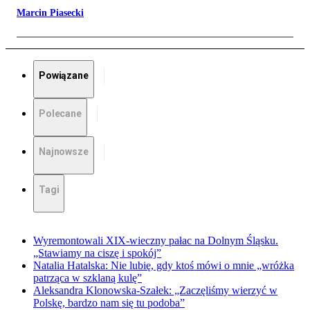
Marcin Piasecki
Powiązane
Polecane
Najnowsze
Tagi
Wyremontowali XIX-wieczny pałac na Dolnym Śląsku.
„Stawiamy na ciszę i spokój”
Natalia Hatalska: Nie lubię, gdy ktoś mówi o mnie „wróżka
patrząca w szklaną kulę”
Aleksandra Klonowska-Szałek: „Zaczęliśmy wierzyć w
Polskę, bardzo nam się tu podoba”