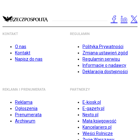
KONTAKT
REGULAMIN
O nas
Polityka Prywatności
Kontakt
Zmiana ustawień zgód
Napisz do nas
Regulamin serwisu
Informacje o nadawcy
Deklaracja dostępności
REKLAMA I PRENUMERATA
PARTNERZY
Reklama
E-kiosk.pl
Ogłoszenia
E-gazety.pl
Prenumerata
Nexto.pl
Archiwum
Mała księgowość
Kancelarierp.pl
Wieści Rolnicze
Życie Warszawy