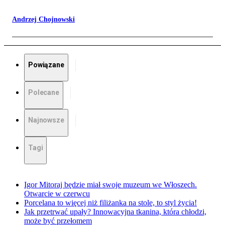
Andrzej Chojnowski
Powiązane
Polecane
Najnowsze
Tagi
Igor Mitoraj będzie miał swoje muzeum we Włoszech.
Otwarcie w czerwcu
Porcelana to więcej niż filiżanka na stole, to styl życia!
Jak przetrwać upały? Innowacyjna tkanina, która chłodzi,
może być przełomem