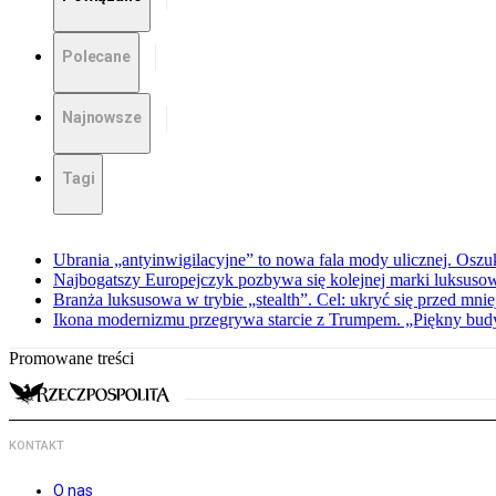
Polecane
Najnowsze
Tagi
Ubrania „antyinwigilacyjne” to nowa fala mody ulicznej. Oszu
Najbogatszy Europejczyk pozbywa się kolejnej marki luksusowej
Branża luksusowa w trybie „stealth”. Cel: ukryć się przed mni
Ikona modernizmu przegrywa starcie z Trumpem. „Piękny budyn
Promowane treści
KONTAKT
O nas