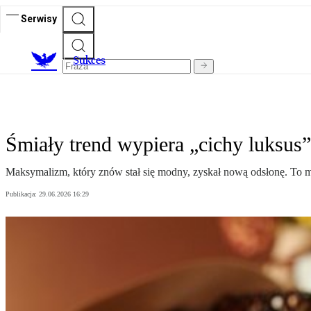
Serwisy
S
ukces
Śmiały trend wypiera „cichy luksus”
Maksymalizm, który znów stał się modny, zyskał nową odsłonę. To mik
Publikacja:
29.06.2026 16:29