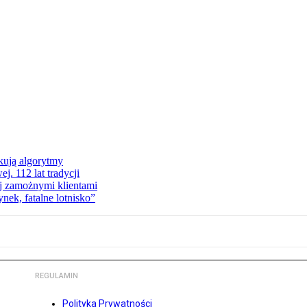
kują algorytmy
. 112 lat tradycji
ej zamożnymi klientami
ek, fatalne lotnisko”
REGULAMIN
Polityka Prywatności