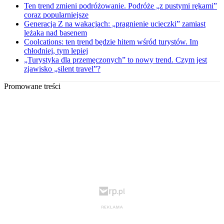
Ten trend zmieni podróżowanie. Podróże „z pustymi rękami”
coraz popularniejsze
Generacja Z na wakacjach: „pragnienie ucieczki” zamiast
leżaka nad basenem
Coolcations: ten trend będzie hitem wśród turystów. Im
chłodniej, tym lepiej
„Turystyka dla przemęczonych” to nowy trend. Czym jest
zjawisko „silent travel”?
Promowane treści