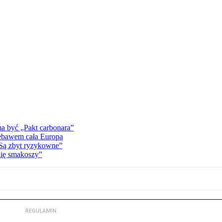
a być „Pakt carbonara”
iebawem cała Europa
„Są zbyt ryzykowne”
lię smakoszy”
REGULAMIN