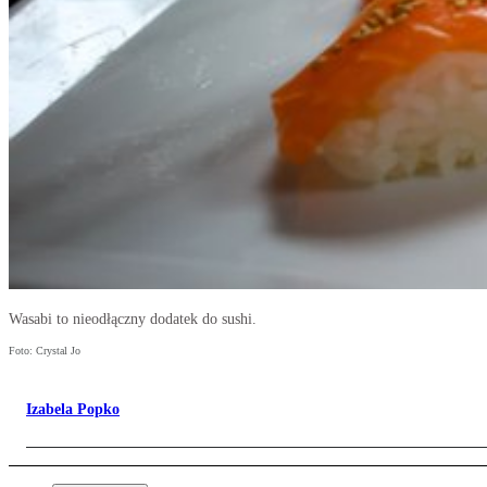
Wasabi to nieodłączny dodatek do sushi.
Foto: Crystal Jo
Izabela Popko