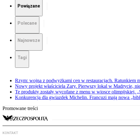
Powiązane
Polecane
Najnowsze
Tagi
Rzym: wojna z podwyżkami cen w restauracjach. Ratunkiem m
Nowy projekt właściciela Zary. Pierwszy lokal w Madrycie, n
Te produkty zostały wycofane z menu w wiosce olimpijskiej. 
Konkurencja dla gwiazdek Michelin. Francuzi mają nowa „bib
Promowane treści
KONTAKT