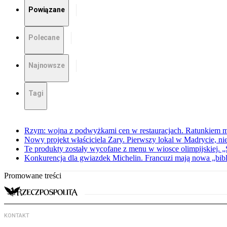
Powiązane
Polecane
Najnowsze
Tagi
Rzym: wojna z podwyżkami cen w restauracjach. Ratunkiem m
Nowy projekt właściciela Zary. Pierwszy lokal w Madrycie, n
Te produkty zostały wycofane z menu w wiosce olimpijskiej. 
Konkurencja dla gwiazdek Michelin. Francuzi mają nowa „bib
Promowane treści
KONTAKT