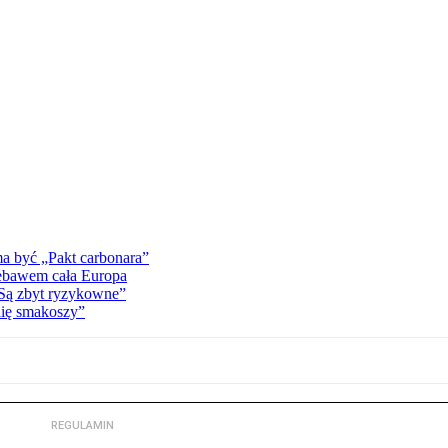
a być „Pakt carbonara”
iebawem cała Europa
„Są zbyt ryzykowne”
lię smakoszy”
REGULAMIN