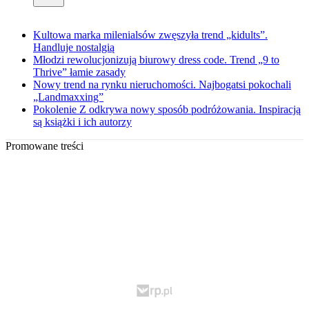
Kultowa marka milenialsów zwęszyła trend „kidults”.
Handluje nostalgią
Młodzi rewolucjonizują biurowy dress code. Trend „9 to
Thrive” łamie zasady
Nowy trend na rynku nieruchomości. Najbogatsi pokochali
„Landmaxxing”
Pokolenie Z odkrywa nowy sposób podróżowania. Inspiracją
są książki i ich autorzy
Promowane treści