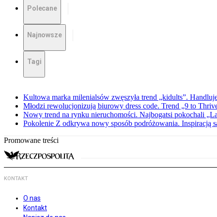
Polecane
Najnowsze
Tagi
Kultowa marka milenialsów zwęszyła trend „kidults”. Handluje
Młodzi rewolucjonizują biurowy dress code. Trend „9 to Thriv
Nowy trend na rynku nieruchomości. Najbogatsi pokochali „
Pokolenie Z odkrywa nowy sposób podróżowania. Inspiracją są 
Promowane treści
KONTAKT
O nas
Kontakt