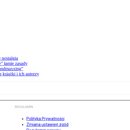
 nostalgią
e” łamie zasady
Landmaxxing”
książki i ich autorzy
REGULAMIN
Polityka Prywatności
Zmiana ustawień zgód