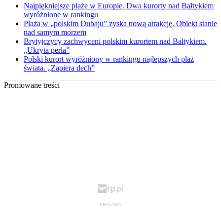
Najpiękniejsze plaże w Europie. Dwa kurorty nad Bałtykiem
wyróżnione w rankingu
Plaża w „polskim Dubaju” zyska nową atrakcję. Obiekt stanie
nad samym morzem
Brytyjczycy zachwyceni polskim kurortem nad Bałtykiem.
„Ukryta perła”
Polski kurort wyróżniony w rankingu najlepszych plaż
świata. „Zapiera dech”
Promowane treści