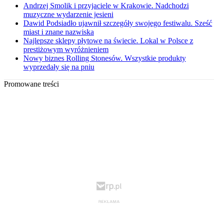
Andrzej Smolik i przyjaciele w Krakowie. Nadchodzi
muzyczne wydarzenie jesieni
Dawid Podsiadło ujawnił szczegóły swojego festiwalu. Sześć
miast i znane nazwiska
Najlepsze sklepy płytowe na świecie. Lokal w Polsce z
prestiżowym wyróżnieniem
Nowy biznes Rolling Stonesów. Wszystkie produkty
wyprzedały się na pniu
Promowane treści