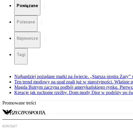
Powiązane
Polecane
Najnowsze
Tagi
Najbardziej pożądane marki na świecie. „Starsza siostra Zary”
Ten trend modowy na upał znali już w starożytności. Właśnie 
Magda Butrym zaczyna podbój amerykańskiego rynku. Pierw
Kreacje jak ruchome rzeźby. Dom mody Dior w podróży po świ
Promowane treści
KONTAKT