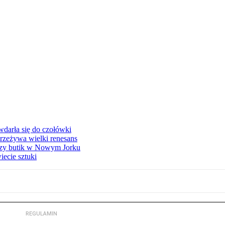
 wdarła się do czołówki
przeżywa wielki renesans
szy butik w Nowym Jorku
ecie sztuki
REGULAMIN