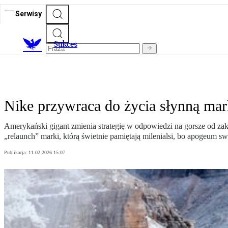
Serwisy
S
ukces
Nike przywraca do życia słynną mar
Amerykański gigant zmienia strategię w odpowiedzi na gorsze od za
„relaunch” marki, którą świetnie pamiętają milenialsi, bo apogeum s
Publikacja:
11.02.2026 15:07