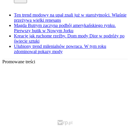
Ten trend modowy na upał znali już w starożytności. Właśnie
przeżywa wielki renesans
Magda Butrym zaczyna podbój amerykańskiego rynku.
Pierwszy butik w Nowym Jorku
Kreacje jak ruchome rzeźby. Dom mody Dior w podróży po
świecie sztuki
Ulubiony trend milenialsów powraca. W tym roku
zdominował pokazy mody
Promowane treści