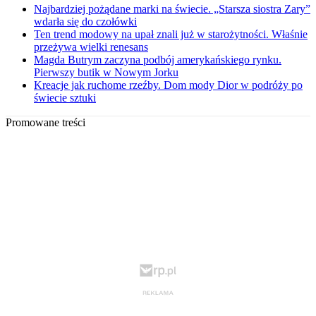
Najbardziej pożądane marki na świecie. „Starsza siostra Zary”
wdarła się do czołówki
Ten trend modowy na upał znali już w starożytności. Właśnie
przeżywa wielki renesans
Magda Butrym zaczyna podbój amerykańskiego rynku.
Pierwszy butik w Nowym Jorku
Kreacje jak ruchome rzeźby. Dom mody Dior w podróży po
świecie sztuki
Promowane treści