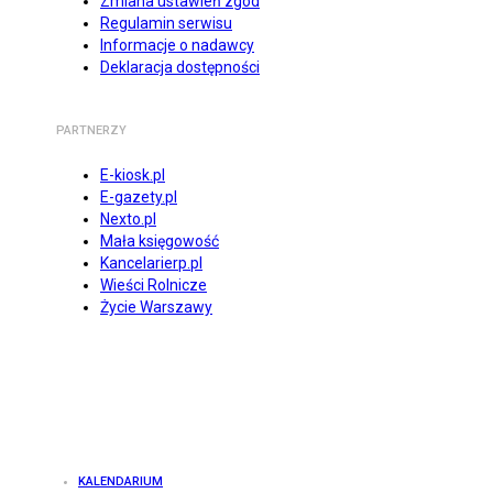
Zmiana ustawień zgód
Regulamin serwisu
Informacje o nadawcy
Deklaracja dostępności
PARTNERZY
E-kiosk.pl
E-gazety.pl
Nexto.pl
Mała księgowość
Kancelarierp.pl
Wieści Rolnicze
Życie Warszawy
KALENDARIUM