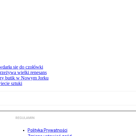
 wdarła się do czołówki
przeżywa wielki renesans
szy butik w Nowym Jorku
ecie sztuki
REGULAMIN
Polityka Prywatności