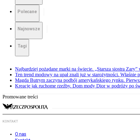
Polecane
Najnowsze
Tagi
Najbardziej pożądane marki na świecie. „Starsza siostra Zary”
Ten trend modowy na upał znali już w starożytności. Właśnie 
Magda Butrym zaczyna podbój amerykańskiego rynku. Pierw
Kreacje jak ruchome rzeźby. Dom mody Dior w podróży po świ
Promowane treści
KONTAKT
O nas