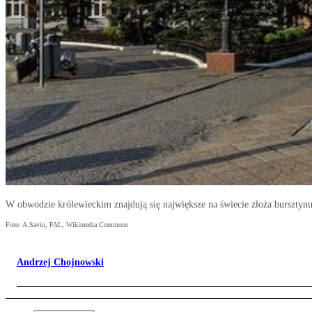
W obwodzie królewieckim znajdują się największe na świecie złoża burszty
Foto: A.Savin, FAL, Wikimedia Commons
Andrzej Chojnowski