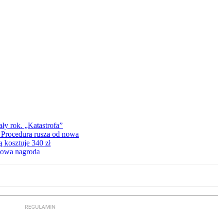
ły rok. „Katastrofa”
. Procedura rusza od nowa
 kosztuje 340 zł
iżowa nagroda
REGULAMIN