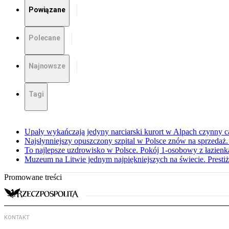
Powiązane
Polecane
Najnowsze
Tagi
Upały wykańczają jedyny narciarski kurort w Alpach czynny ca
Najsłynniejszy opuszczony szpital w Polsce znów na sprzedaż
To najlepsze uzdrowisko w Polsce. Pokój 1-osobowy z łazienką
Muzeum na Litwie jednym najpiękniejszych na świecie. Prest
Promowane treści
KONTAKT