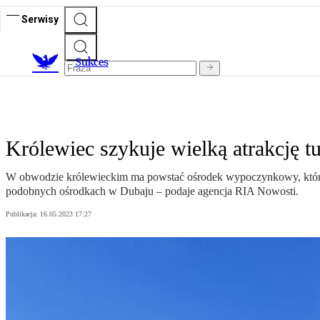
Serwisy
S
ukces
Królewiec szykuje wielką atrakcję t
W obwodzie królewieckim ma powstać ośrodek wypoczynkowy, które
podobnych ośrodkach w Dubaju – podaje agencja RIA Nowosti.
Publikacja:
16.05.2023 17:27