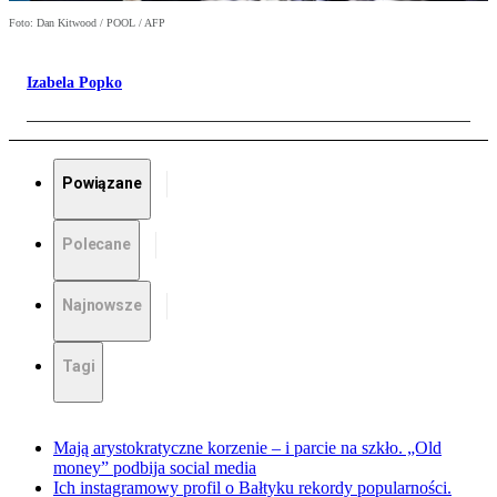
Foto: Dan Kitwood / POOL / AFP
Izabela Popko
Powiązane
Polecane
Najnowsze
Tagi
Mają arystokratyczne korzenie – i parcie na szkło. „Old
money” podbija social media
Ich instagramowy profil o Bałtyku rekordy popularności.