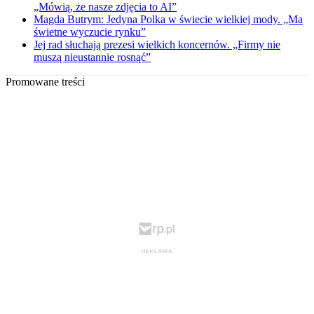
„Mówią, że nasze zdjęcia to AI”
Magda Butrym: Jedyna Polka w świecie wielkiej mody. „Ma
świetne wyczucie rynku”
Jej rad słuchają prezesi wielkich koncernów. „Firmy nie
muszą nieustannie rosnąć”
Promowane treści