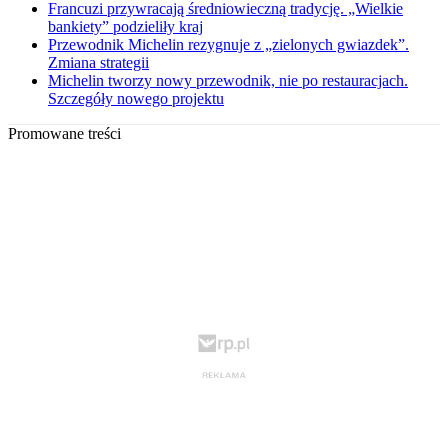
Francuzi przywracają średniowieczną tradycję. „Wielkie
bankiety” podzieliły kraj
Przewodnik Michelin rezygnuje z „zielonych gwiazdek”.
Zmiana strategii
Michelin tworzy nowy przewodnik, nie po restauracjach.
Szczegóły nowego projektu
Promowane treści