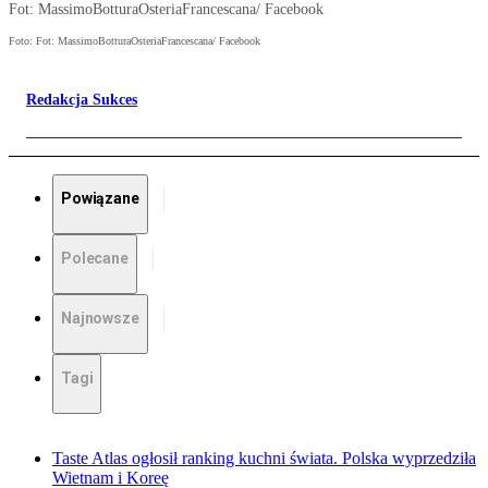
Fot: MassimoBotturaOsteriaFrancescana/ Facebook
Foto: Fot: MassimoBotturaOsteriaFrancescana/ Facebook
Redakcja Sukces
Powiązane
Polecane
Najnowsze
Tagi
Taste Atlas ogłosił ranking kuchni świata. Polska wyprzedziła
Wietnam i Koreę