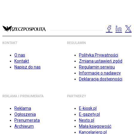
KONTAKT
REGULAMIN
O nas
Polityka Prywatności
Kontakt
Zmiana ustawień zgód
Napisz do nas
Regulamin serwisu
Informacje o nadawcy
Deklaracja dostępności
REKLAMA I PRENUMERATA
PARTNERZY
Reklama
E-kiosk.pl
Ogłoszenia
E-gazety.pl
Prenumerata
Nexto.pl
Archiwum
Mała księgowość
Kancelarierp.pl