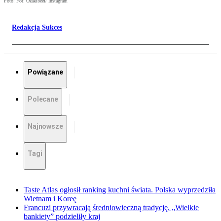
Foto: Fot: Ozakibeef/ Instagram
Redakcja Sukces
Powiązane
Polecane
Najnowsze
Tagi
Taste Atlas ogłosił ranking kuchni świata. Polska wyprzedziła
Wietnam i Koreę
Francuzi przywracają średniowieczną tradycję. „Wielkie
bankiety” podzieliły kraj