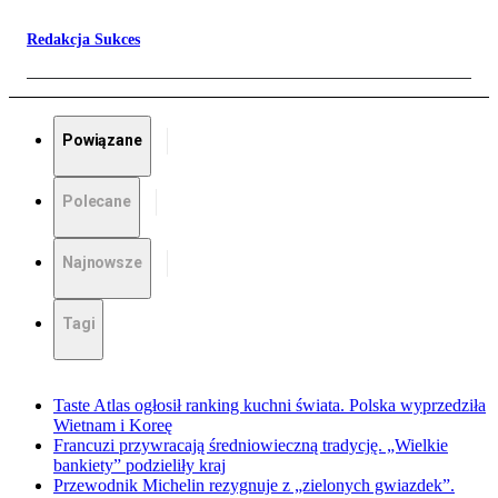
Redakcja Sukces
Powiązane
Polecane
Najnowsze
Tagi
Taste Atlas ogłosił ranking kuchni świata. Polska wyprzedziła
Wietnam i Koreę
Francuzi przywracają średniowieczną tradycję. „Wielkie
bankiety” podzieliły kraj
Przewodnik Michelin rezygnuje z „zielonych gwiazdek”.