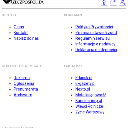
KONTAKT
REGULAMIN
O nas
Polityka Prywatności
Kontakt
Zmiana ustawień zgód
Napisz do nas
Regulamin serwisu
Informacje o nadawcy
Deklaracja dostępności
REKLAMA I PRENUMERATA
PARTNERZY
Reklama
E-kiosk.pl
Ogłoszenia
E-gazety.pl
Prenumerata
Nexto.pl
Archiwum
Mała księgowość
Kancelarierp.pl
Wieści Rolnicze
Życie Warszawy