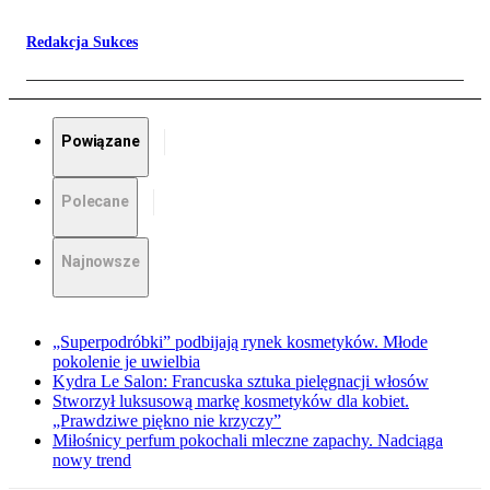
Redakcja Sukces
Powiązane
Polecane
Najnowsze
„Superpodróbki” podbijają rynek kosmetyków. Młode
pokolenie je uwielbia
Kydra Le Salon: Francuska sztuka pielęgnacji włosów
Stworzył luksusową markę kosmetyków dla kobiet.
„Prawdziwe piękno nie krzyczy”
Miłośnicy perfum pokochali mleczne zapachy. Nadciąga
nowy trend