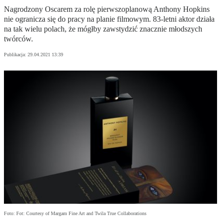
Nagrodzony Oscarem za rolę pierwszoplanową Anthony Hopkins
nie ogranicza się do pracy na planie filmowym. 83-letni aktor działa
na tak wielu polach, że mógłby zawstydzić znacznie młodszych
twórców.
Publikacja:
29.04.2021 13:39
Foto: Fot: Courtesy of Margam Fine Art and Twila True Collaborations