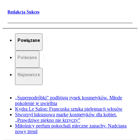
Redakcja Sukces
Powiązane
Polecane
Najnowsze
„Superpodróbki” podbijają rynek kosmetyków. Młode
pokolenie je uwielbia
Kydra Le Salon: Francuska sztuka pielęgnacji włosów
Stworzył luksusową markę kosmetyków dla kobiet.
„Prawdziwe piękno nie krzyczy”
Miłośnicy perfum pokochali mleczne zapachy. Nadciąga
nowy trend