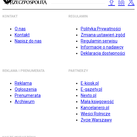
KONTAKT
REGULAMIN
O nas
Polityka Prywatności
Kontakt
Zmiana ustawień zgód
Napisz do nas
Regulamin serwisu
Informacje o nadawcy
Deklaracja dostępności
REKLAMA I PRENUMERATA
PARTNERZY
Reklama
E-kiosk.pl
Ogłoszenia
E-gazety.pl
Prenumerata
Nexto.pl
Archiwum
Mała księgowość
Kancelarierp.pl
Wieści Rolnicze
Życie Warszawy