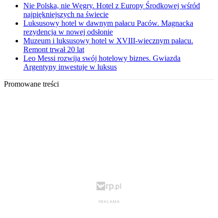
Nie Polska, nie Węgry. Hotel z Europy Środkowej wśród
najpiękniejszych na świecie
Luksusowy hotel w dawnym pałacu Paców. Magnacka
rezydencja w nowej odsłonie
Muzeum i luksusowy hotel w XVIII-wiecznym pałacu.
Remont trwał 20 lat
Leo Messi rozwija swój hotelowy biznes. Gwiazda
Argentyny inwestuje w luksus
Promowane treści