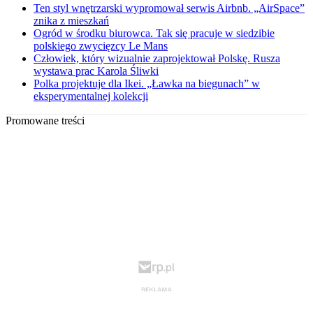
Ten styl wnętrzarski wypromował serwis Airbnb. „AirSpace”
znika z mieszkań
Ogród w środku biurowca. Tak się pracuje w siedzibie
polskiego zwycięzcy Le Mans
Człowiek, który wizualnie zaprojektował Polskę. Rusza
wystawa prac Karola Śliwki
Polka projektuje dla Ikei. „Ławka na biegunach” w
eksperymentalnej kolekcji
Promowane treści