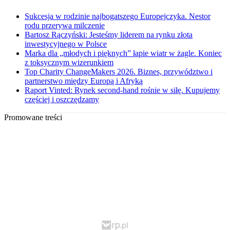
Sukcesja w rodzinie najbogatszego Europejczyka. Nestor
rodu przerywa milczenie
Bartosz Rączyński: Jesteśmy liderem na rynku złota
inwestycyjnego w Polsce
Marka dla „młodych i pięknych” łapie wiatr w żagle. Koniec
z toksycznym wizerunkiem
Top Charity ChangeMakers 2026. Biznes, przywództwo i
partnerstwo między Europą i Afryką
Raport Vinted: Rynek second-hand rośnie w siłę. Kupujemy
częściej i oszczędzamy
Promowane treści