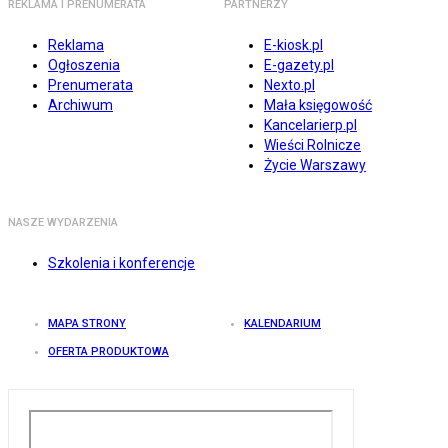
REKLAMA I PRENUMERATA
PARTNERZY
Reklama
E-kiosk.pl
Ogłoszenia
E-gazety.pl
Prenumerata
Nexto.pl
Archiwum
Mała księgowość
Kancelarierp.pl
Wieści Rolnicze
Życie Warszawy
NASZE WYDARZENIA
Szkolenia i konferencje
MAPA STRONY
KALENDARIUM
OFERTA PRODUKTOWA