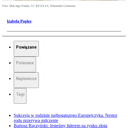
Foto: Dirk Ingo Franke, CC BY-SA 3.0, Wikimedia Commons
Izabela Popko
Powiązane
Polecane
Najnowsze
Tagi
Sukcesja w rodzinie najbogatszego Europejczyka. Nestor
rodu przerywa milczenie
Bartosz Rączyński: Jesteśmy liderem na rynku złota