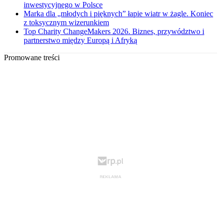
inwestycyjnego w Polsce
Marka dla „młodych i pięknych” łapie wiatr w żagle. Koniec
z toksycznym wizerunkiem
Top Charity ChangeMakers 2026. Biznes, przywództwo i
partnerstwo między Europą i Afryką
Promowane treści