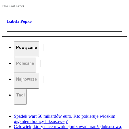
Foto: Sean Patrick
Izabela Popko
Powiązane
Polecane
Najnowsze
Tagi
Spadek wart 56 miliardów euro. Kto pokieruje włoskim
gigantem branży luksusowej?
Człowiek, który chce rewolucjonizować branżę luksusową.