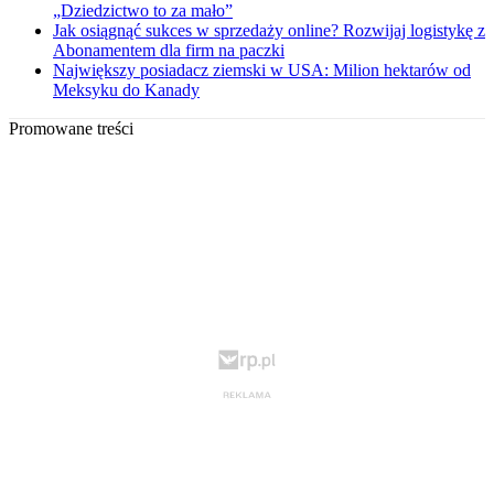
„Dziedzictwo to za mało”
Jak osiągnąć sukces w sprzedaży online? Rozwijaj logistykę z
Abonamentem dla firm na paczki
Największy posiadacz ziemski w USA: Milion hektarów od
Meksyku do Kanady
Promowane treści