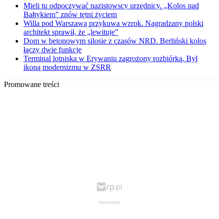
Mieli tu odpoczywać nazistowscy urzędnicy. „Kolos nad
Bałtykiem” znów tętni życiem
Willa pod Warszawą przykuwa wzrok. Nagradzany polski
architekt sprawił, że „lewituje”
Dom w betonowym silosie z czasów NRD. Berliński kolos
łączy dwie funkcje
Terminal lotniska w Erywaniu zagrożony rozbiórką. Był
ikoną modernizmu w ZSRR
Promowane treści