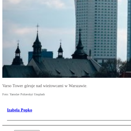
Varso Tower góruje nad wieżowcami w Warszawie.
Foto: Yaroslav Poltavskyi Unsplash
Izabela Popko