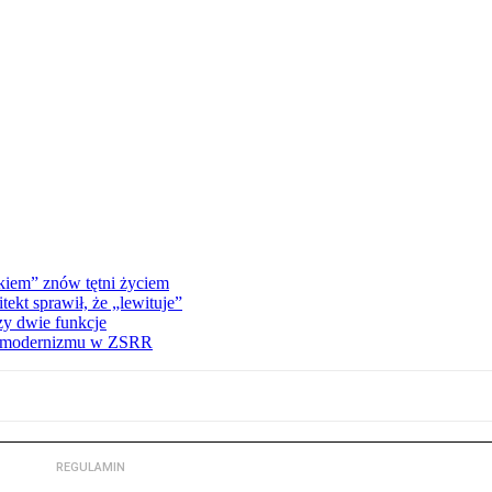
kiem” znów tętni życiem
kt sprawił, że „lewituje”
zy dwie funkcje
ną modernizmu w ZSRR
REGULAMIN