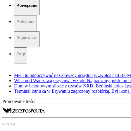
Powiązane
Polecane
Najnowsze
Tagi
Mieli tu odpoczywać nazistowscy urzędnicy. „Kolos nad Bałty
Willa pod Warszawą przykuwa wzrok. Nagradzany polski archite
Dom w betonowym silosie z czasów NRD. Berliński kolos łąc
Terminal lotniska w Erywaniu zagrożony rozbiórką. Był iko
Promowane treści
KONTAKT