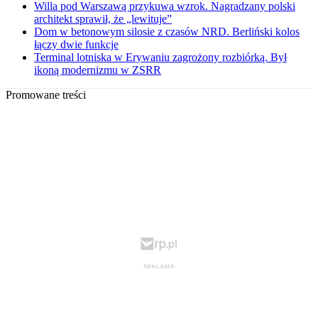
Willa pod Warszawą przykuwa wzrok. Nagradzany polski
architekt sprawił, że „lewituje”
Dom w betonowym silosie z czasów NRD. Berliński kolos
łączy dwie funkcje
Terminal lotniska w Erywaniu zagrożony rozbiórką. Był
ikoną modernizmu w ZSRR
Promowane treści