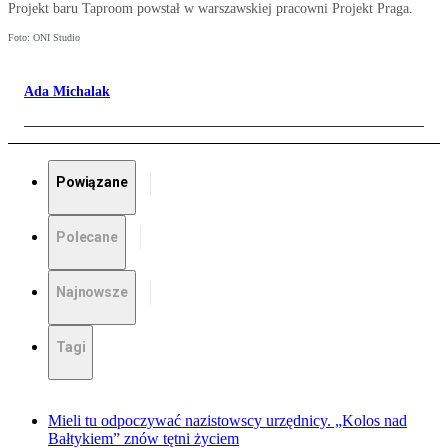
Projekt baru Taproom powstał w warszawskiej pracowni Projekt Praga.
Foto: ONI Studio
Ada Michalak
Powiązane
Polecane
Najnowsze
Tagi
Mieli tu odpoczywać nazistowscy urzędnicy. „Kolos nad
Bałtykiem” znów tętni życiem