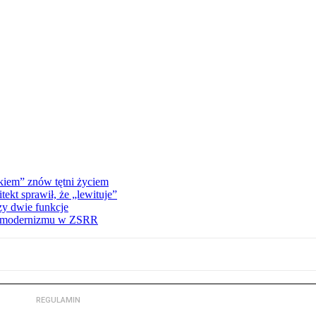
kiem” znów tętni życiem
kt sprawił, że „lewituje”
zy dwie funkcje
ną modernizmu w ZSRR
REGULAMIN