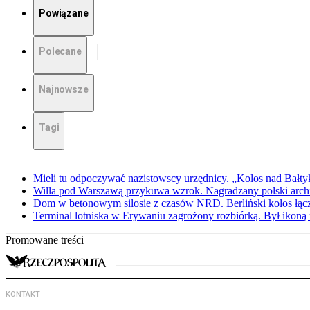
Powiązane
Polecane
Najnowsze
Tagi
Mieli tu odpoczywać nazistowscy urzędnicy. „Kolos nad Bałty
Willa pod Warszawą przykuwa wzrok. Nagradzany polski archite
Dom w betonowym silosie z czasów NRD. Berliński kolos łąc
Terminal lotniska w Erywaniu zagrożony rozbiórką. Był iko
Promowane treści
KONTAKT