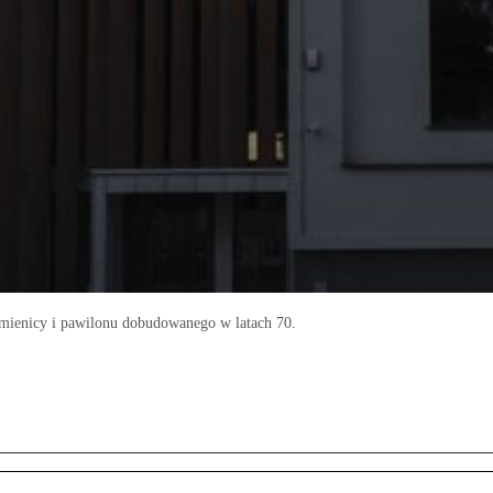
amienicy i pawilonu dobudowanego w latach 70.