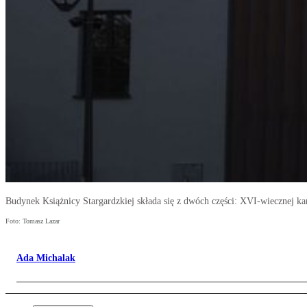
Budynek Książnicy Stargardzkiej składa się z dwóch części: XVI-wiecznej k
Foto: Tomasz Lazar
Ada Michalak