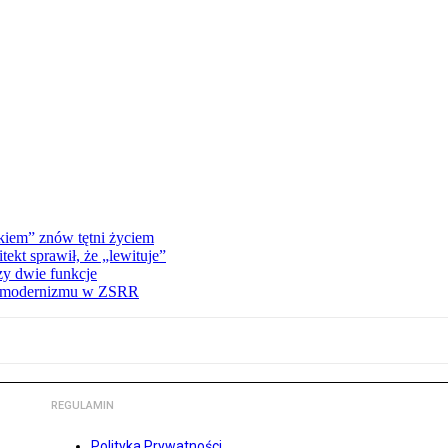
kiem” znów tętni życiem
kt sprawił, że „lewituje”
zy dwie funkcje
ną modernizmu w ZSRR
REGULAMIN
Polityka Prywatności