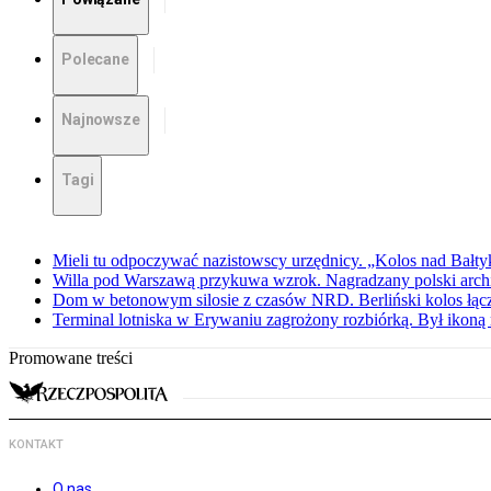
Polecane
Najnowsze
Tagi
Mieli tu odpoczywać nazistowscy urzędnicy. „Kolos nad Bałty
Willa pod Warszawą przykuwa wzrok. Nagradzany polski archite
Dom w betonowym silosie z czasów NRD. Berliński kolos łąc
Terminal lotniska w Erywaniu zagrożony rozbiórką. Był iko
Promowane treści
KONTAKT
O nas