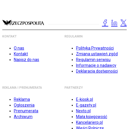
KONTAKT
REGULAMIN
O nas
Polityka Prywatności
Kontakt
Zmiana ustawień zgód
Napisz do nas
Regulamin serwisu
Informacje o nadawcy
Deklaracja dostępności
REKLAMA I PRENUMERATA
PARTNERZY
Reklama
E-kiosk.pl
Ogłoszenia
E-gazety.pl
Prenumerata
Nexto.pl
Archiwum
Mała księgowość
Kancelarierp.pl
Wieści Rolnicze