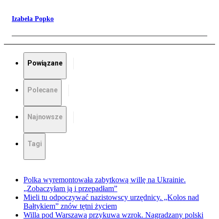
Izabela Popko
Powiązane
Polecane
Najnowsze
Tagi
Polka wyremontowała zabytkową willę na Ukrainie.
„Zobaczyłam ją i przepadłam”
Mieli tu odpoczywać nazistowscy urzędnicy. „Kolos nad
Bałtykiem” znów tętni życiem
Willa pod Warszawą przykuwa wzrok. Nagradzany polski