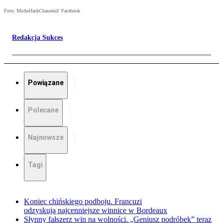
Foto: MichelJackChasseuil/ Facebook
Redakcja Sukces
Powiązane
Polecane
Najnowsze
Tagi
Koniec chińskiego podboju. Francuzi
odzyskują najcenniejsze winnice w Bordeaux
Słynny fałszerz win na wolności. „Geniusz podróbek” teraz