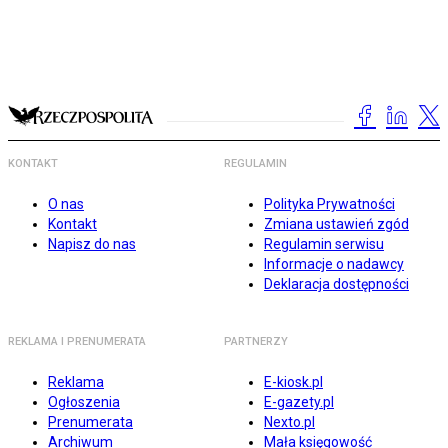
KONTAKT
REGULAMIN
O nas
Polityka Prywatności
Kontakt
Zmiana ustawień zgód
Napisz do nas
Regulamin serwisu
Informacje o nadawcy
Deklaracja dostępności
REKLAMA I PRENUMERATA
PARTNERZY
Reklama
E-kiosk.pl
Ogłoszenia
E-gazety.pl
Prenumerata
Nexto.pl
Archiwum
Mała księgowość