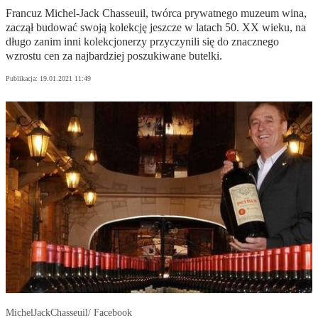
Francuz Michel-Jack Chasseuil, twórca prywatnego muzeum wina,
zaczął budować swoją kolekcję jeszcze w latach 50. XX wieku, na
długo zanim inni kolekcjonerzy przyczynili się do znacznego
wzrostu cen za najbardziej poszukiwane butelki.
Publikacja:
19.01.2021 11:49
MichelJackChasseuil/ Facebook