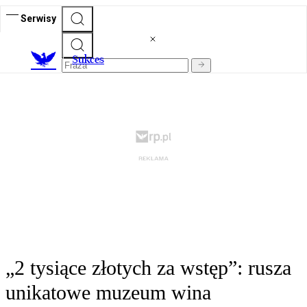
Serwisy
S
ukces
„2 tysiące złotych za wstęp”: rusza
unikatowe muzeum wina