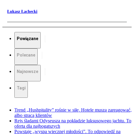
Łukasz Łachecki
Powiązane
Polecane
Najnowsze
Tagi
Trend „Hushpitality” rośnie w siłę. Hotele muszą zareagować,
albo stracą klientów
Rejs śladami Odyseusza na pokładzie luksusowego jachtu. To
oferta dla najbogatszych
Powstaje „wyspa wiecznej młodości”. To odpowiedź na