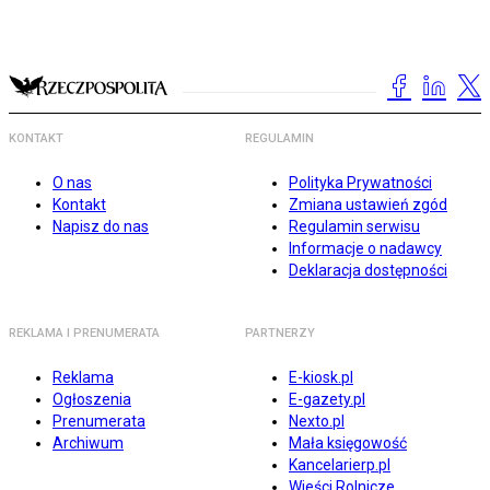
KONTAKT
REGULAMIN
O nas
Polityka Prywatności
Kontakt
Zmiana ustawień zgód
Napisz do nas
Regulamin serwisu
Informacje o nadawcy
Deklaracja dostępności
REKLAMA I PRENUMERATA
PARTNERZY
Reklama
E-kiosk.pl
Ogłoszenia
E-gazety.pl
Prenumerata
Nexto.pl
Archiwum
Mała księgowość
Kancelarierp.pl
Wieści Rolnicze