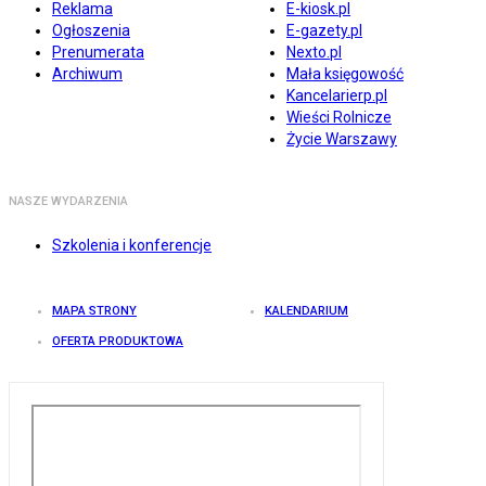
Reklama
E-kiosk.pl
Ogłoszenia
E-gazety.pl
Prenumerata
Nexto.pl
Archiwum
Mała księgowość
Kancelarierp.pl
Wieści Rolnicze
Życie Warszawy
NASZE WYDARZENIA
Szkolenia i konferencje
MAPA STRONY
KALENDARIUM
OFERTA PRODUKTOWA