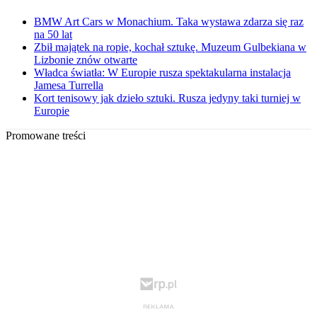
BMW Art Cars w Monachium. Taka wystawa zdarza się raz
na 50 lat
Zbił majątek na ropie, kochał sztukę. Muzeum Gulbekiana w
Lizbonie znów otwarte
Władca światła: W Europie rusza spektakularna instalacja
Jamesa Turrella
Kort tenisowy jak dzieło sztuki. Rusza jedyny taki turniej w
Europie
Promowane treści