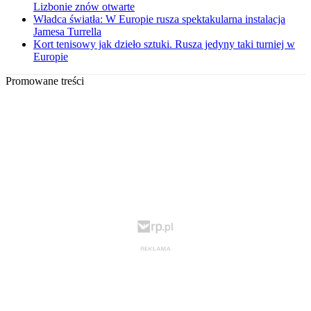
Lizbonie znów otwarte
Władca światła: W Europie rusza spektakularna instalacja
Jamesa Turrella
Kort tenisowy jak dzieło sztuki. Rusza jedyny taki turniej w
Europie
Promowane treści