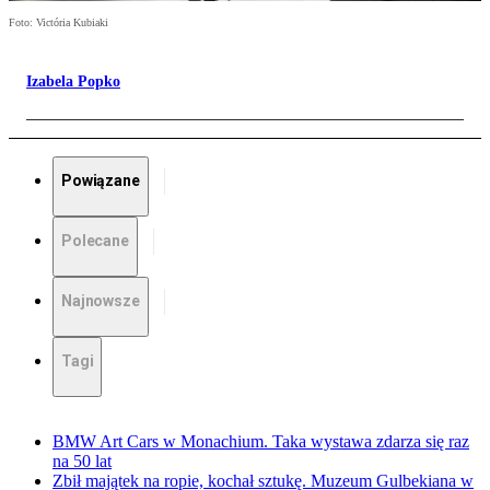
Foto: Victória Kubiaki
Izabela Popko
Powiązane
Polecane
Najnowsze
Tagi
BMW Art Cars w Monachium. Taka wystawa zdarza się raz
na 50 lat
Zbił majątek na ropie, kochał sztukę. Muzeum Gulbekiana w