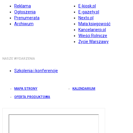
Reklama
E-kiosk.pl
Ogłoszenia
E-gazety.pl
Prenumerata
Nexto.pl
Archiwum
Mała księgowość
Kancelarierp.pl
Wieści Rolnicze
Życie Warszawy
NASZE WYDARZENIA
Szkolenia i konferencje
MAPA STRONY
KALENDARIUM
OFERTA PRODUKTOWA