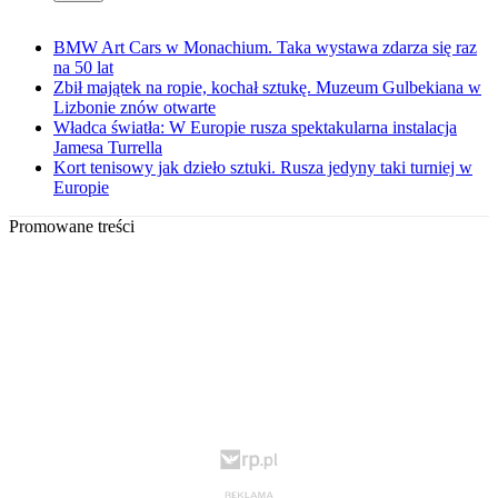
BMW Art Cars w Monachium. Taka wystawa zdarza się raz
na 50 lat
Zbił majątek na ropie, kochał sztukę. Muzeum Gulbekiana w
Lizbonie znów otwarte
Władca światła: W Europie rusza spektakularna instalacja
Jamesa Turrella
Kort tenisowy jak dzieło sztuki. Rusza jedyny taki turniej w
Europie
Promowane treści