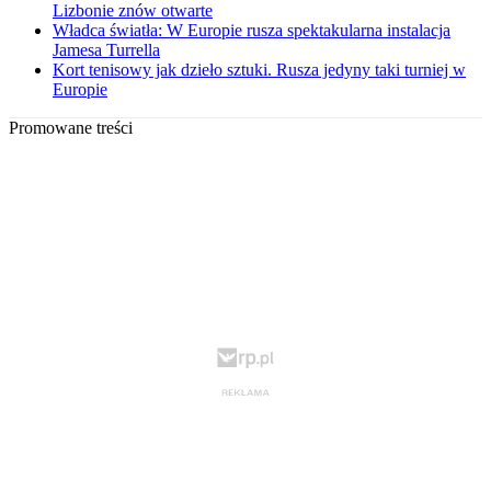
Lizbonie znów otwarte
Władca światła: W Europie rusza spektakularna instalacja
Jamesa Turrella
Kort tenisowy jak dzieło sztuki. Rusza jedyny taki turniej w
Europie
Promowane treści