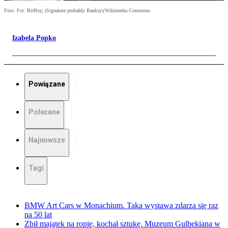
Foto: Fot: BitBoy, (Signature probably Banksy)/Wikimedia Commons
Izabela Popko
Powiązane
Polecane
Najnowsze
Tagi
BMW Art Cars w Monachium. Taka wystawa zdarza się raz
na 50 lat
Zbił majątek na ropie, kochał sztukę. Muzeum Gulbekiana w