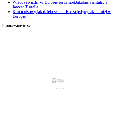
Władca światła: W Europie rusza spektakularna instalacja
Jamesa Turrella
Kort tenisowy jak dzieło sztuki. Rusza jedyny taki turniej w
Europie
Promowane treści