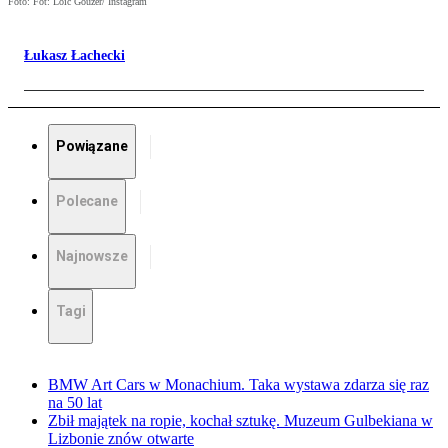
Foto: Fot: Loic Gouzer/ Instagram
Łukasz Łachecki
Powiązane
Polecane
Najnowsze
Tagi
BMW Art Cars w Monachium. Taka wystawa zdarza się raz
na 50 lat
Zbił majątek na ropie, kochał sztukę. Muzeum Gulbekiana w
Lizbonie znów otwarte