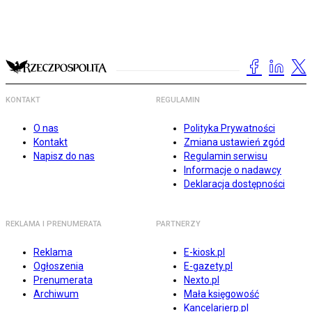
KONTAKT
REGULAMIN
O nas
Polityka Prywatności
Kontakt
Zmiana ustawień zgód
Napisz do nas
Regulamin serwisu
Informacje o nadawcy
Deklaracja dostępności
REKLAMA I PRENUMERATA
PARTNERZY
Reklama
E-kiosk.pl
Ogłoszenia
E-gazety.pl
Prenumerata
Nexto.pl
Archiwum
Mała księgowość
Kancelarierp.pl