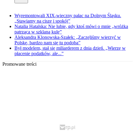
Wyremontowali XIX-wieczny pałac na Dolnym Śląsku.
„Stawiamy na ciszę i spokój”
Natalia Hatalska: Nie lubię, gdy ktoś mówi o mnie „wróżka
patrząca w szklaną kulę”
Aleksandra Klonowska-Szałek: „Zaczęliśmy wierzyć w
Polskę, bardzo nam się tu podoba”
Był modelem, stał się miliarderem z dnia dzień. „Wierzę w
płacenie podatków, ale...”
Promowane treści