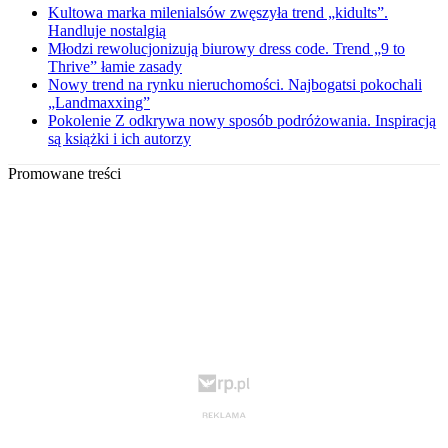
Kultowa marka milenialsów zwęszyła trend „kidults”.
Handluje nostalgią
Młodzi rewolucjonizują biurowy dress code. Trend „9 to
Thrive” łamie zasady
Nowy trend na rynku nieruchomości. Najbogatsi pokochali
„Landmaxxing”
Pokolenie Z odkrywa nowy sposób podróżowania. Inspiracją
są książki i ich autorzy
Promowane treści