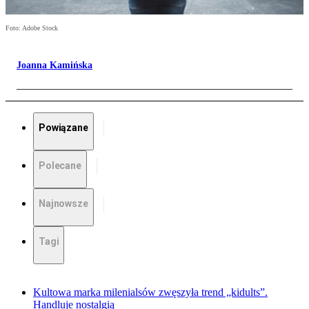
Foto: Adobe Stock
Joanna Kamińska
Powiązane
Polecane
Najnowsze
Tagi
Kultowa marka milenialsów zwęszyła trend „kidults”.
Handluje nostalgią