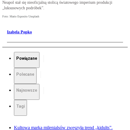
Neapol stał się nieoficjalną stolicą światowego imperium produkcji
„luksusowych podróbek”.
Foto: Mario Esposito Unsplash
Izabela Popko
Powiązane
Polecane
Najnowsze
Tagi
Kultowa marka milenialsów zwęszyła trend „kidults”.