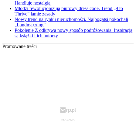
Handluje nostalgią
Młodzi rewolucjonizują biurowy dress code. Trend „9 to
Thrive” łamie zasady
Nowy trend na rynku nieruchomości. Najbogatsi pokochali
„Landmaxxing”
Pokolenie Z odkrywa nowy sposób podróżowania. Inspiracją
są książki i ich autorzy
Promowane treści