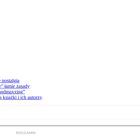
 nostalgią
e” łamie zasady
Landmaxxing”
książki i ich autorzy
REGULAMIN