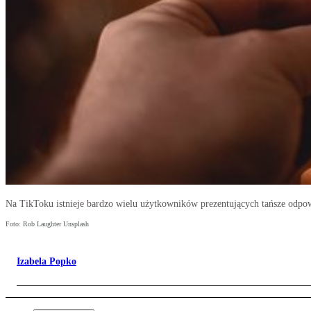
Na TikToku istnieje bardzo wielu użytkowników prezentujących tańsze odpo
Foto: Rob Laughter Unsplash
Izabela Popko