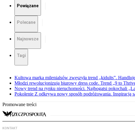
Powiązane
Polecane
Najnowsze
Tagi
Kultowa marka milenialsów zwęszyła trend „kidults”. Handluje
Młodzi rewolucjonizują biurowy dress code. Trend „9 to Thriv
Nowy trend na rynku nieruchomości. Najbogatsi pokochali „
Pokolenie Z odkrywa nowy sposób podróżowania. Inspiracją są 
Promowane treści
KONTAKT