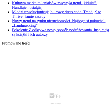
Kultowa marka milenialsów zwęszyła trend „kidults”.
Handluje nostalgią
Młodzi rewolucjonizują biurowy dress code. Trend „9 to
Thrive” łamie zasady
Nowy trend na rynku nieruchomości. Najbogatsi pokochali
„Landmaxxing”
Pokolenie Z odkrywa nowy sposób podróżowania. Inspiracją
są książki i ich autorzy
Promowane treści