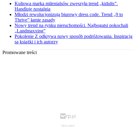
Kultowa marka milenialsów zwęszyła trend „kidults”.
Handluje nostalgią
Młodzi rewolucjonizują biurowy dress code. Trend „9 to
Thrive” łamie zasady
Nowy trend na rynku nieruchomości. Najbogatsi pokochali
„Landmaxxing”
Pokolenie Z odkrywa nowy sposób podróżowania. Inspiracją
są książki i ich autorzy
Promowane treści