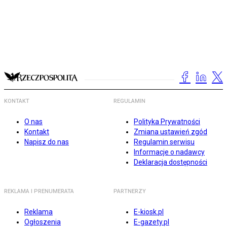
KONTAKT
REGULAMIN
O nas
Polityka Prywatności
Kontakt
Zmiana ustawień zgód
Napisz do nas
Regulamin serwisu
Informacje o nadawcy
Deklaracja dostępności
REKLAMA I PRENUMERATA
PARTNERZY
Reklama
E-kiosk.pl
Ogłoszenia
E-gazety.pl