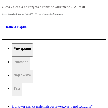
Ołena Zełenska na kongresie kobiet w Ukrainie w 2021 roku.
Foto: President.gov.ua, CC BY 4.0, via Wikimedia Commons
Izabela Popko
Powiązane
Polecane
Najnowsze
Tagi
Kultowa marka milenialsów zwęszyła trend „kidults”.