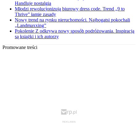
Handluje nostalgią
Młodzi rewolucjonizują biurowy dress code. Trend „9 to
Thrive” łamie zasady
Nowy trend na rynku nieruchomości. Najbogatsi pokochali
„Landmaxxing”
Pokolenie Z odkrywa nowy sposób podróżowania. Inspiracją
są książki i ich autorzy
Promowane treści