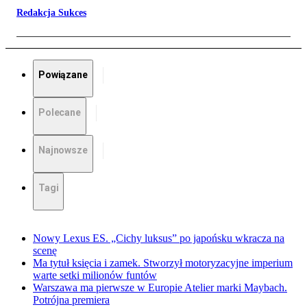
Redakcja Sukces
Powiązane
Polecane
Najnowsze
Tagi
Nowy Lexus ES. „Cichy luksus” po japońsku wkracza na
scenę
Ma tytuł księcia i zamek. Stworzył motoryzacyjne imperium
warte setki milionów funtów
Warszawa ma pierwsze w Europie Atelier marki Maybach.
Potrójna premiera