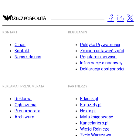
KONTAKT
REGULAMIN
O nas
Polityka Prywatności
Kontakt
Zmiana ustawień zgód
Napisz do nas
Regulamin serwisu
Informacje o nadawcy
Deklaracja dostępności
REKLAMA I PRENUMERATA
PARTNERZY
Reklama
E-kiosk.pl
Ogłoszenia
E-gazety.pl
Prenumerata
Nexto.pl
Archiwum
Mała księgowość
Kancelarierp.pl
Wieści Rolnicze
Życie Warszawy